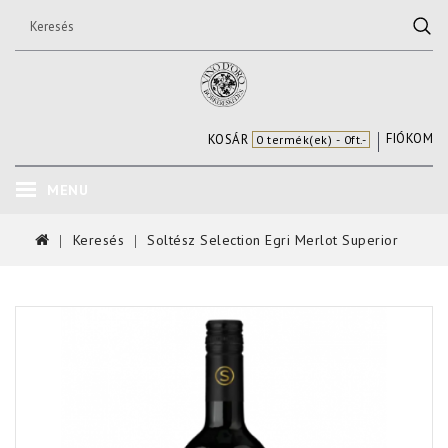
FIÓKOM
KOSÁR
0 termék(ek) - 0ft.-
MENU
Keresés
Soltész Selection Egri Merlot Superior