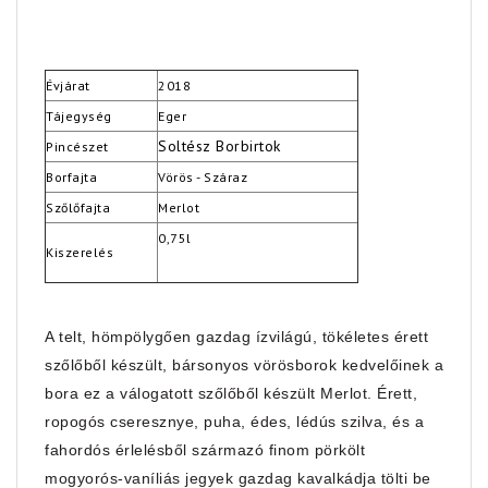
Évjárat
2018
Tájegység
Eger
Soltész Borbirtok
Pincészet
Borfajta
Vörös - Száraz
Szőlőfajta
Merlot
0,75l
Kiszerelés
A telt, hömpölygően gazdag ízvilágú, tökéletes érett
szőlőből készült, bársonyos vörösborok kedvelőinek a
bora ez a válogatott szőlőből készült Merlot. Érett,
ropogós cseresznye, puha, édes, lédús szilva, és a
fahordós érlelésből származó finom pörkölt
mogyorós-vaníliás jegyek gazdag kavalkádja tölti be