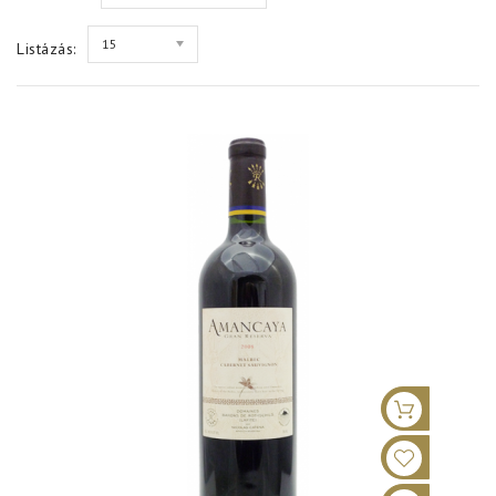
15
Listázás: