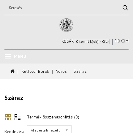
FIÓKOM
KOSÁR
0 termék(ek) - 0ft.-
MENU
Külföldi Borok
Vörös
Száraz
Száraz
Termék összehasonlítás (0)
Alapértelmezett
Rendezés: