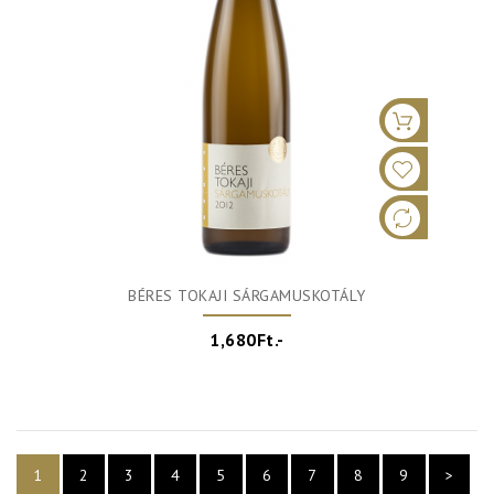
BÉRES TOKAJI SÁRGAMUSKOTÁLY
1,680Ft.-
1
2
3
4
5
6
7
8
9
>