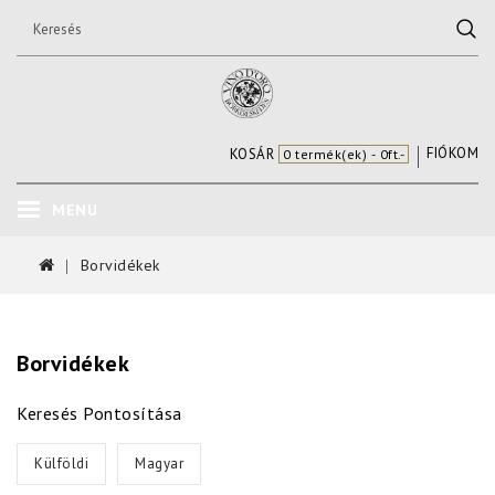
FIÓKOM
KOSÁR
0 termék(ek) - 0ft.-
MENU
Borvidékek
Borvidékek
Keresés Pontosítása
Külföldi
Magyar