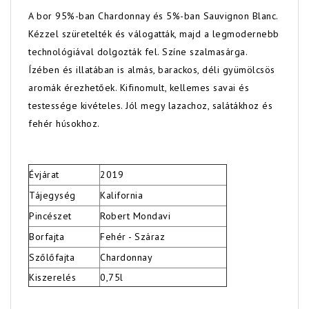
A bor 95%-ban Chardonnay és 5%-ban Sauvignon Blanc.
Kézzel szüretelték és válogatták, majd a legmodernebb
technológiával dolgozták fel. Színe szalmasárga.
Ízében és illatában is almás, barackos, déli gyümölcsös
aromák érezhetőek. Kifinomult, kellemes savai és
testessége kivételes. Jól megy lazachoz, salátákhoz és
fehér húsokhoz.
Évjárat
2019
Tájegység
Kalifornia
Pincészet
Robert Mondavi
Borfajta
Fehér - Száraz
Szőlőfajta
Chardonnay
Kiszerelés
0,75l