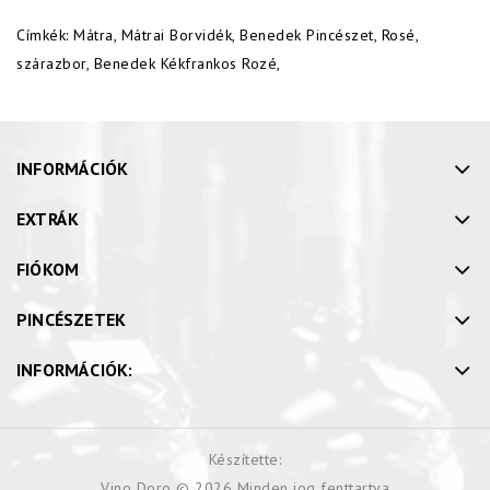
Címkék:
Mátra
,
Mátrai Borvidék
,
Benedek Pincészet
,
Rosé
,
szárazbor
,
Benedek Kékfrankos Rozé
,
INFORMÁCIÓK
EXTRÁK
FIÓKOM
PINCÉSZETEK
INFORMÁCIÓK:
Készítette:
Vino Doro © 2026 Minden jog fenttartva