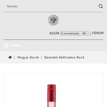
FIÓKOM
KOSÁR
0 termék(ek) - 0ft.-
MENU
Magyar Borok
Benedek Kékfrankos Rozé