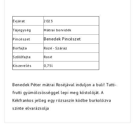
Évjárat
2023
Tájegység
Mátrai borvidék
Benedek Pincészet
Pincészet
Borfajta
Rozé - Száraz
Szőlőfajta
Rosé
Kiszerelés
0,75l
Benedek Péter mátrai Roséjával induljon a buli! Tutti-
frutti gyümölcsösséggel lepi meg kóstolóját. A
Kékfrankos jelleg egy rózsaszín ködbe burkolózva
szinte elvarázsolja