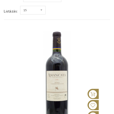
15
Listázás: