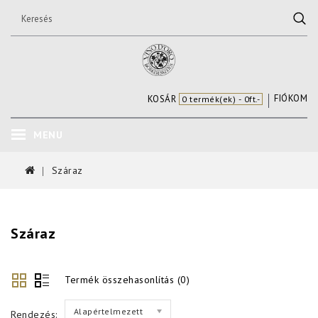
FIÓKOM
KOSÁR
0 termék(ek) - 0ft.-
MENU
Száraz
Száraz
Termék összehasonlítás (0)
Alapértelmezett
Rendezés: