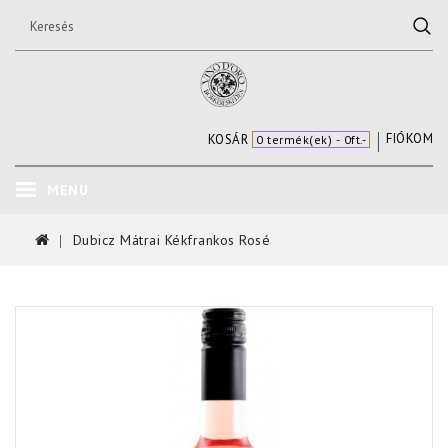
FIÓKOM
KOSÁR
0 termék(ek) - 0ft.-
MENU
Dubicz Mátrai Kékfrankos Rosé