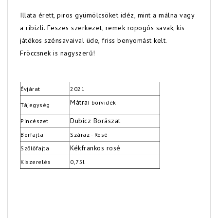
Illata érett, piros gyümölcsöket idéz, mint a málna vagy
a ribizli. Feszes szerkezet, remek ropogós savak, kis
játékos szénsavaival üde, friss benyomást kelt.
Fröccsnek is nagyszerű!
Évjárat
2021
Mátrai
borvidék
Tájegység
Dubicz Borászat
Pincészet
Borfajta
Száraz - Rosé
Kékfrankos rosé
Szőlőfajta
Kiszerelés
0,75l