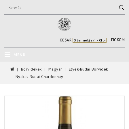
FIÓKOM
KOSÁR
0 termék(ek) - 0ft.-
MENU
Borvidékek
Magyar
Etyek-Budai Borvidék
Nyakas Budai Chardonnay