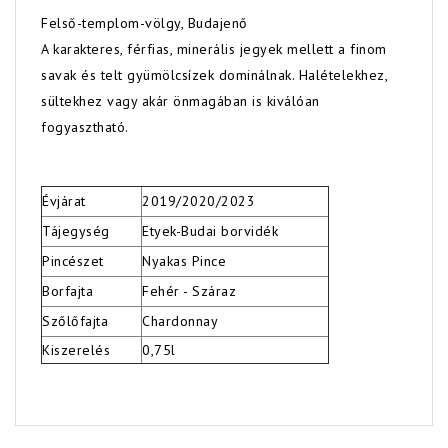
Felső-templom-völgy, Budajenő
A karakteres, férfias, minerális jegyek mellett a finom
savak és telt gyümölcsízek dominálnak. Halételekhez,
sültekhez vagy akár önmagában is kiválóan
fogyasztható.
Évjárat
2019/2020/2023
Tájegység
Etyek-Budai borvidék
Pincészet
Nyakas Pince
Borfajta
Fehér - Száraz
Szőlőfajta
Chardonnay
Kiszerelés
0,75l