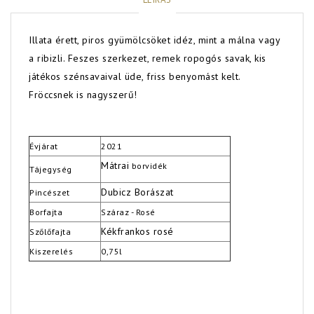
Illata érett, piros gyümölcsöket idéz, mint a málna vagy
a ribizli. Feszes szerkezet, remek ropogós savak, kis
játékos szénsavaival üde, friss benyomást kelt.
Fröccsnek is nagyszerű!
Évjárat
2021
Mátrai
borvidék
Tájegység
Dubicz Borászat
Pincészet
Borfajta
Száraz - Rosé
Kékfrankos rosé
Szőlőfajta
Kiszerelés
0,75l