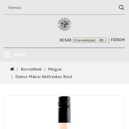
FIÓKOM
KOSÁR
0 termék(ek) - 0ft.-
MENU
Borvidékek
Magyar
Dubicz Mátrai Kékfrankos Rosé