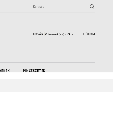
KOSÁR
FIÓKOM
0 termék(ek) - 0ft.-
DÉKEK
PINCÉSZETEK