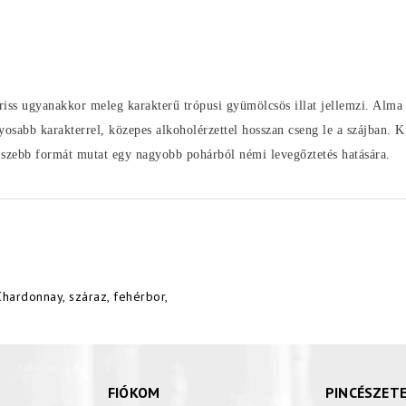
riss ugyanakkor meleg karakterű trópusi gyümölcsös illat jellemzi. Alma é
nyosabb karakterrel, közepes alkoholérzettel hosszan cseng le a szájban. K
g szebb formát mutat egy nagyobb pohárból némi levegőztetés hatására.
Chardonnay
,
száraz
,
fehérbor
,
FIÓKOM
PINCÉSZET