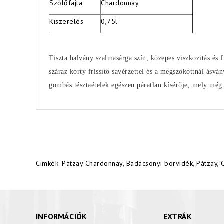
Szőlőfajta
Chardonnay
Kiszerelés
0,75l
Tiszta halvány szalmasárga szín, közepes viszkozitás és f
száraz korty frissítő savérzettel és a megszokottnál ásvá
gombás tésztaételek egészen páratlan kísérője, mely mé
Címkék:
Pátzay Chardonnay
,
Badacsonyi borvidék
,
Pátzay
,
INFORMÁCIÓK
EXTRÁK