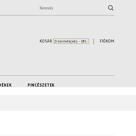
KOSÁR
FIÓKOM
0 termék(ek) - 0ft.-
DÉKEK
PINCÉSZETEK