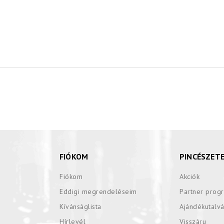
FIÓKOM
PINCÉSZET
Fiókom
Akciók
Eddigi megrendeléseim
Partner prog
Kívánságlista
Ajándékutalv
Hírlevél
Visszáru