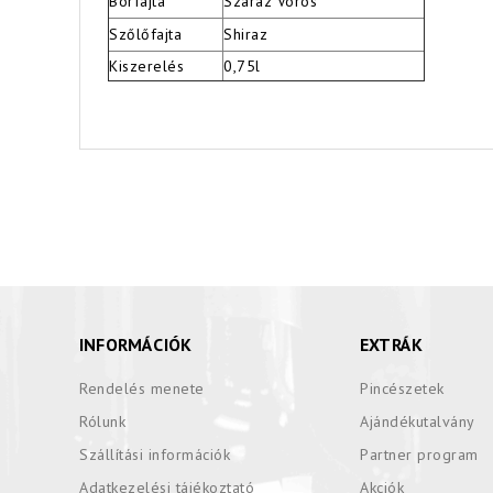
Borfajta
Száraz Vörös
Szőlőfajta
Shiraz
Kiszerelés
0,75l
INFORMÁCIÓK
EXTRÁK
Rendelés menete
Pincészetek
Rólunk
Ajándékutalvány
Szállítási információk
Partner program
Adatkezelési tájékoztató
Akciók