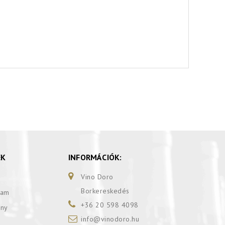
EK
INFORMÁCIÓK:
Vino Doro
Borkereskedés
ram
+36 20 598 4098
ány
info@vinodoro.hu