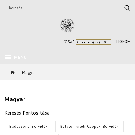
FIÓKOM
KOSÁR
0 termék(ek) - 0ft.-
MENU
Magyar
Magyar
Keresés Pontosítása
Badacsonyi Borvidék
Balatonfüredi-Csopaki Borvidék