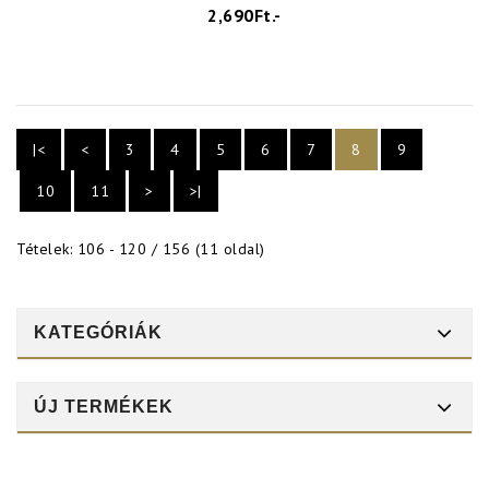
2,690Ft.-
|<
<
3
4
5
6
7
8
9
10
11
>
>|
Tételek: 106 - 120 / 156 (11 oldal)
KATEGÓRIÁK
ÚJ TERMÉKEK