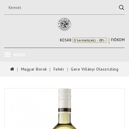
FIÓKOM
KOSÁR
0 termék(ek) - 0ft.-
MENU
Magyar Borok
Fehér
Gere Villányi Olaszrizling