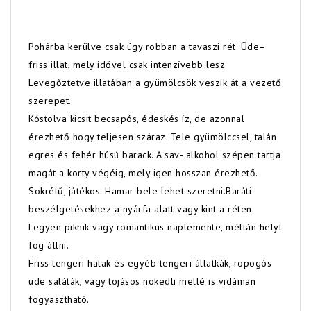
Pohárba kerülve csak úgy robban a tavaszi rét. Üde–
friss illat, mely idővel csak intenzívebb lesz.
Levegőztetve illatában a gyümölcsök veszik át a vezető
szerepet.
Kóstolva kicsit becsapós, édeskés íz, de azonnal
érezhető hogy teljesen száraz. Tele gyümölccsel, talán
egres és fehér húsú barack. A sav- alkohol szépen tartja
magát a korty végéig, mely igen hosszan érezhető.
Sokrétű, játékos. Hamar bele lehet szeretni.Baráti
beszélgetésekhez a nyárfa alatt vagy kint a réten.
Legyen piknik vagy romantikus naplemente, méltán helyt
fog állni.
Friss tengeri halak és egyéb tengeri állatkák, ropogós
üde saláták, vagy tojásos nokedli mellé is vidáman
fogyasztható.