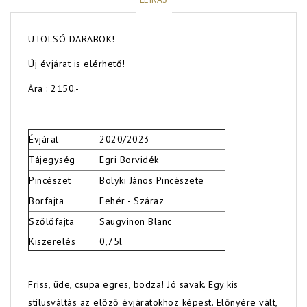
UTOLSÓ DARABOK!
Új évjárat is elérhető!
Ára : 2150.-
Évjárat
2020/2023
Tájegység
Egri Borvidék
Pincészet
Bolyki János Pincészete
Borfajta
Fehér - Száraz
Szőlőfajta
Saugvinon Blanc
Kiszerelés
0,75l
Friss, üde, csupa egres, bodza! Jó savak. Egy kis
stílusváltás az előző évjáratokhoz képest. Előnyére vált,