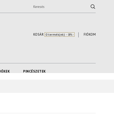
KOSÁR
FIÓKOM
0 termék(ek) - 0ft.-
DÉKEK
PINCÉSZETEK