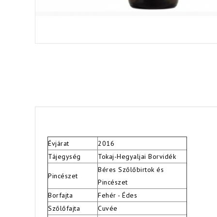
Évjárat
2016
Tájegység
Tokaj-Hegyaljai Borvidék
Béres Szőlőbirtok és
Pincészet
Pincészet
Borfajta
Fehér - Édes
Szőlőfajta
Cuvée