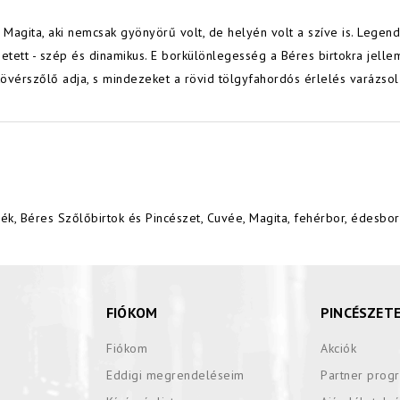
Magita, aki nemcsak gyönyörű volt, de helyén volt a szíve is. Legen
tett - szép és dinamikus. E borkülönlegesség a Béres birtokra jellemz
 kövérszőlő adja, s mindezeket a rövid tölgyfahordós érlelés varázsol 
dék
,
Béres Szőlőbirtok és Pincészet
,
Cuvée
,
Magita
,
fehérbor
,
édesbor
FIÓKOM
PINCÉSZET
Fiókom
Akciók
Eddigi megrendeléseim
Partner prog