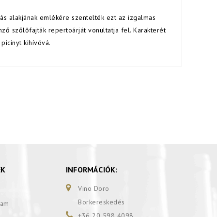
dás alakjának emlékére szentelték ezt az izgalmas
ő szőlőfajták repertoárját vonultatja fel. Karakterét
picinyt kihívóvá.
EK
INFORMÁCIÓK:
Vino Doro
Borkereskedés
ram
+36 20 598 4098