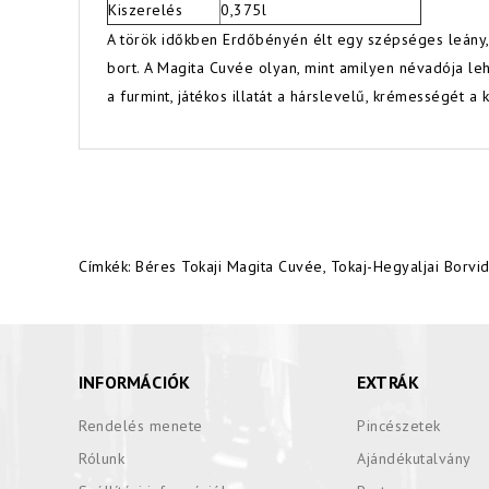
Kiszerelés
0,375l
A török időkben Erdőbényén élt egy szépséges leány, 
bort. A Magita Cuvée olyan, mint amilyen névadója lehe
a furmint, játékos illatát a hárslevelű, krémességét a
Címkék:
Béres Tokaji Magita Cuvée
,
Tokaj-Hegyaljai Borvi
INFORMÁCIÓK
EXTRÁK
Rendelés menete
Pincészetek
Rólunk
Ajándékutalvány