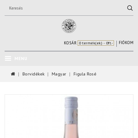
FIÓKOM
KOSÁR
0 termék(ek) - 0ft.-
MENU
Borvidékek
Magyar
Figula Rosé