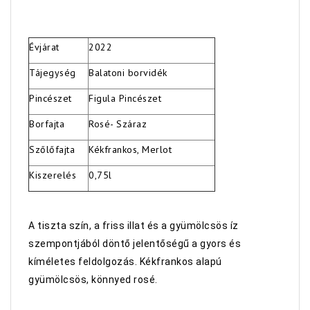
Évjárat
2022
Tájegység
Balatoni borvidék
Pincészet
Figula Pincészet
Borfajta
Rosé- Száraz
Szőlőfajta
Kékfrankos, Merlot
Kiszerelés
0,75l
A tiszta szín, a friss illat és a gyümölcsös íz
szempontjából döntő jelentőségű a gyors és
kíméletes feldolgozás. Kékfrankos alapú
gyümölcsös, könnyed rosé.