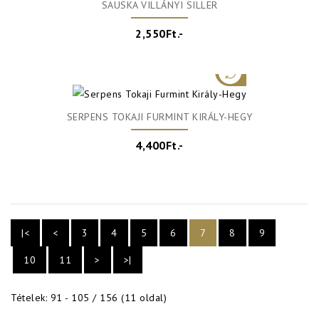
SAUSKA VILLÁNYI SILLER
2,550Ft.-
SERPENS TOKAJI FURMINT KIRÁLY-HEGY
4,400Ft.-
|<
<
3
4
5
6
7
8
9
10
11
>
>|
Tételek: 91 - 105 / 156 (11 oldal)