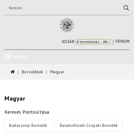
FIÓKOM
KOSÁR
0 termék(ek) - 0ft.-
MENU
Borvidékek
Magyar
Magyar
Keresés Pontosítása
Badacsonyi Borvidék
Balatonfüredi-Csopaki Borvidék