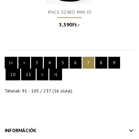
IPACS-SZABÓ INNI JÓ
3,590Ft.-
|<
<
3
4
5
6
7
8
9
10
11
>
>|
Tételek: 91 - 105 / 237 (16 oldal)
INFORMÁCIÓK