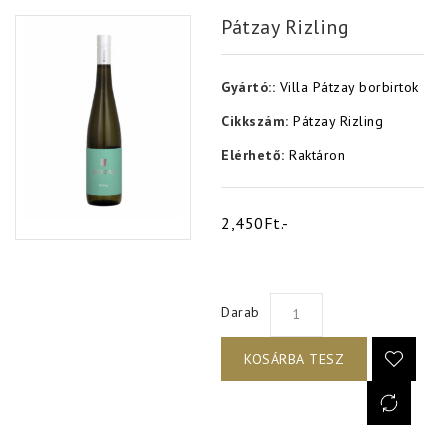
Pátzay Rizling
Gyártó::
Villa Pátzay borbirtok
Cikkszám:
Pátzay Rizling
Elérhető:
Raktáron
2,450Ft.-
Darab
KOSÁRBA TESZ