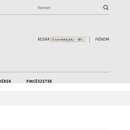
KOSÁR
FIÓKOM
0 termék(ek) - 0ft.-
DÉKEK
PINCÉSZETEK