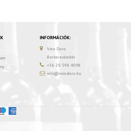
EK
INFORMÁCIÓK:
Vino Doro
Borkereskedés
ram
+36 20 598 4098
ány
info@vinodoro.hu