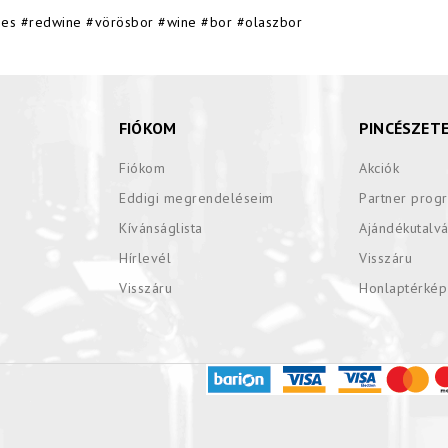
wines #redwine #vörösbor #wine #bor #olaszbor
FIÓKOM
PINCÉSZET
Fiókom
Akciók
Eddigi megrendeléseim
Partner prog
Kívánságlista
Ajándékutalv
Hírlevél
Visszáru
Visszáru
Honlaptérkép