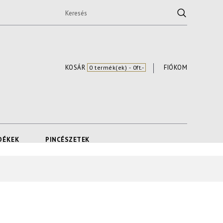
KOSÁR
FIÓKOM
0 termék(ek) - 0ft.-
DÉKEK
PINCÉSZETEK