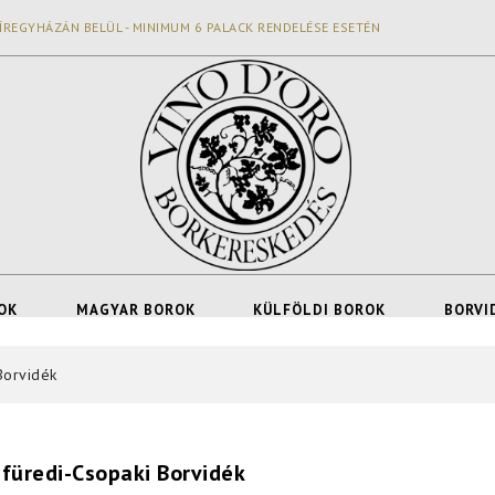
ÍREGYHÁZÁN BELÜL - MINIMUM 6 PALACK RENDELÉSE ESETÉN
OK
MAGYAR BOROK
KÜLFÖLDI BOROK
BORVI
Borvidék
füredi-Csopaki Borvidék